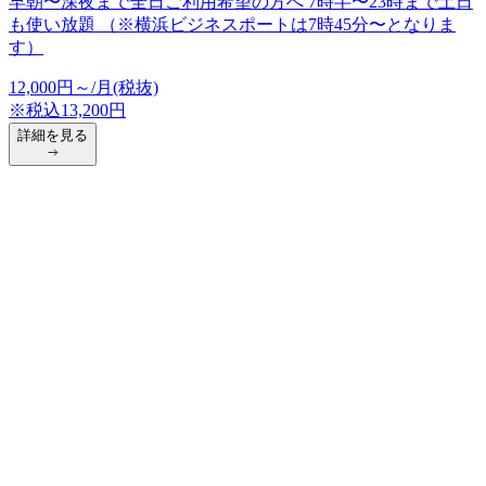
早朝〜深夜まで全日ご利用希望の方へ 7時半〜23時まで土日
も使い放題 （※横浜ビジネスポートは7時45分〜となりま
す）
12,000
円
～/月(税抜)
※税込
13,200
円
詳細を見る