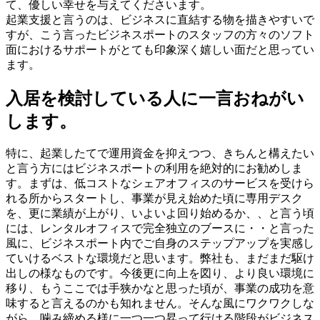
て、優しい幸せを与えてくださいます。
起業支援と言うのは、ビジネスに直結する物を描きやすいで
すが、こう言ったビジネスポートのスタッフの方々のソフト
面におけるサポートがとても印象深く嬉しい面だと思ってい
ます。
入居を検討している人に一言おねがい
します。
特に、起業したてで運用資金を抑えつつ、きちんと構えたい
と言う方にはビジネスポートの利用を絶対的にお勧めしま
す。まずは、低コストなシェアオフィスのサービスを受けら
れる所からスタートし、事業が見え始めた頃に専用デスク
を、更に業績が上がり、いよいよ回り始めるか、、と言う頃
には、レンタルオフィスで完全独立のブースに・・と言った
風に、ビジネスポート内でご自身のステップアップを実感し
ていけるベストな環境だと思います。弊社も、まだまだ駆け
出しの様なものです。今後更に向上を図り、より良い環境に
移り、もうここでは手狭かなと思った頃が、事業の成功を意
味すると言えるのかも知れません。そんな風にワクワクしな
がら、噛み締める様に一つ一つ昇って行ける階段がビジネス