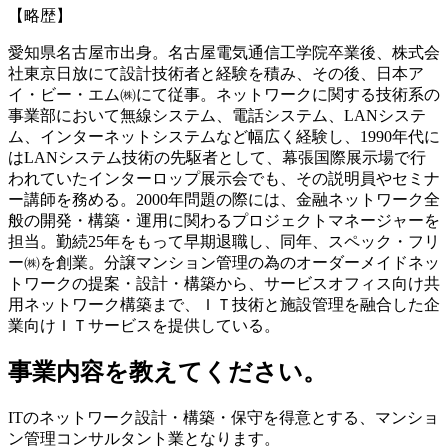
【略歴】
愛知県名古屋市出身。名古屋電気通信工学院卒業後、株式会
社東京日放にて設計技術者と経験を積み、その後、日本ア
イ・ビー・エム㈱にて従事。ネットワークに関する技術系の
事業部において無線システム、電話システム、LANシステ
ム、インターネットシステムなど幅広く経験し、1990年代に
はLANシステム技術の先駆者として、幕張国際展示場で行
われていたインターロップ展示会でも、その説明員やセミナ
ー講師を務める。2000年問題の際には、金融ネットワーク全
般の開発・構築・運用に関わるプロジェクトマネージャーを
担当。勤続25年をもって早期退職し、同年、スペック・フリ
ー㈱を創業。分譲マンション管理の為のオーダーメイドネッ
トワークの提案・設計・構築から、サービスオフィス向け共
用ネットワーク構築まで、ＩＴ技術と施設管理を融合した企
業向けＩＴサービスを提供している。
事業内容を教えてください。
ITのネットワーク設計・構築・保守を得意とする、マンショ
ン管理コンサルタント業となります。