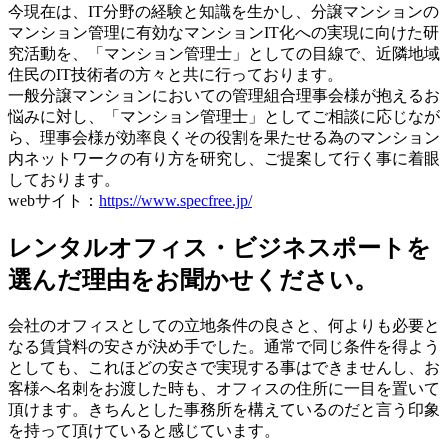
今現在は、IT分野の経験と知識を生かし、分譲マンションの
マンション管理に有効なマンションIT化への実現に向けた研
究活動を、「マンション管理士」としての目線で、近隣地域
住民のIT技術者の方々と共に行っております。
一般分譲マンションにおいての管理組合理事会様が抱えるお
悩みに対し、「マンション管理士」としてご相談に応じなが
ら、理事会様が効率良くその役割を果たせる為のマンション
内ネットワークの有り方を研究し、ご提案して行く事に着眼
しております。
webサイト：
https://www.specfree.jp/
レンタルオフィス・ビジネスポートを
選んだ理由をお聞かせください。
会社のオフィスとしての立地条件の良さと、何よりも必要と
なる賃貸料の安さが決め手でした。通常で同じ条件を得よう
としても、これほどの安さで実現する事はできませんし、お
客様へ名刺をお渡した時も、オフィスの住所に一目を置いて
頂けます。きちんとした事務所を構えているのだと言う印象
を持って頂けていると感じています。