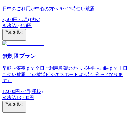
日中のご利用が中心の方へ 9～17時使い放題
8,500
円
～/月(税抜)
※税込
9,350
円
詳細を見る
無制限プラン
早朝〜深夜まで全日ご利用希望の方へ 7時半〜23時まで土日
も使い放題 （※横浜ビジネスポートは7時45分〜となりま
す）
12,000
円
～/月(税抜)
※税込
13,200
円
詳細を見る