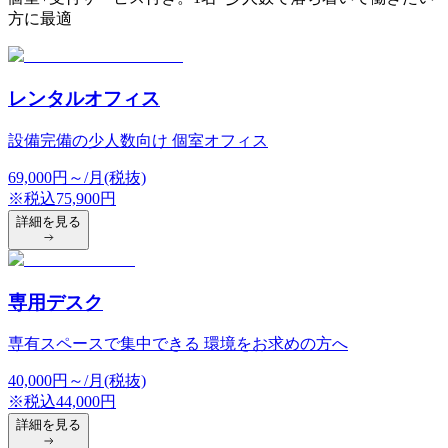
方に最適
レンタルオフィス
設備完備の少人数向け 個室オフィス
69,000
円
～/月(税抜)
※税込
75,900
円
詳細を見る
専用デスク
専有スペースで集中できる 環境をお求めの方へ
40,000
円
～/月(税抜)
※税込
44,000
円
詳細を見る