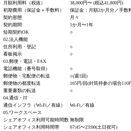
月額利用料（税抜）
38,000円〜 (税込41,800円)
初期費用（保証金＋手数料）
保証金：月額2か月分／手数料：
契約形態
月々
契約期間
1か月〜1年
短期契約OK
○
02.法人機能
住所利用・登記
○
看板掲示
○
03.郵便・電話・FAX
電話機能（番号取得）
○
郵便物・宅配便の転送
○(週1回)
郵便物の都度転送
165円/回(封筒持参の場合110円
重要書類の転送
○
04.通信・IT
通信インフラ（Wi-Fi／有線）
Wi-Fi／有線
05.ワークスペース
シェアオフィス利用可能時間数
無制限
シェアオフィス利用時間帯
07:45〜23:00(土日祝可)