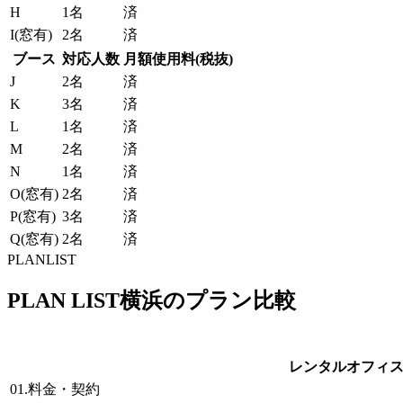
H
1名
済
I
(窓有)
2名
済
ブース
対応人数
月額使用料(税抜)
J
2名
済
K
3名
済
L
1名
済
M
2名
済
N
1名
済
O
(窓有)
2名
済
P
(窓有)
3名
済
Q
(窓有)
2名
済
PLANLIST
PLAN LIST
横浜
のプラン比較
レンタルオフィ
01.料金・契約