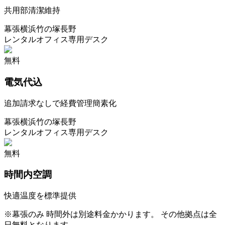
共用部清潔維持
幕張
横浜
竹の塚
長野
レンタルオフィス
専用デスク
無料
電気代込
追加請求なしで経費管理簡素化
幕張
横浜
竹の塚
長野
レンタルオフィス
専用デスク
無料
時間内空調
快適温度を標準提供
※
幕張のみ 時間外は別途料金かかります。 その他拠点は全
日無料となります。