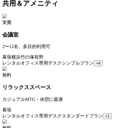
共用＆アメニティ
実費
会議室
2〜12名、多目的利用可
幕張
横浜
竹の塚
長野
レンタルオフィス
専用デスク
シンプルプラン
+
4
無料
リラックススペース
カジュアルMTG・休憩に最適
幕張
レンタルオフィス
専用デスク
スタンダードプラン
+
1
無料