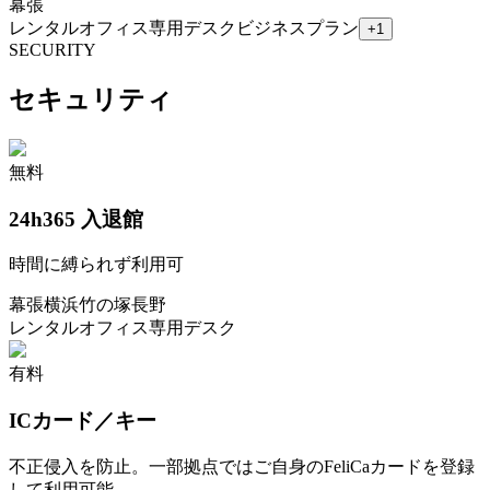
幕張
レンタルオフィス
専用デスク
ビジネスプラン
+
1
SECURITY
セキュリティ
無料
24h365 入退館
時間に縛られず利用可
幕張
横浜
竹の塚
長野
レンタルオフィス
専用デスク
有料
ICカード／キー
不正侵入を防止。一部拠点ではご自身のFeliCaカードを登録
して利用可能