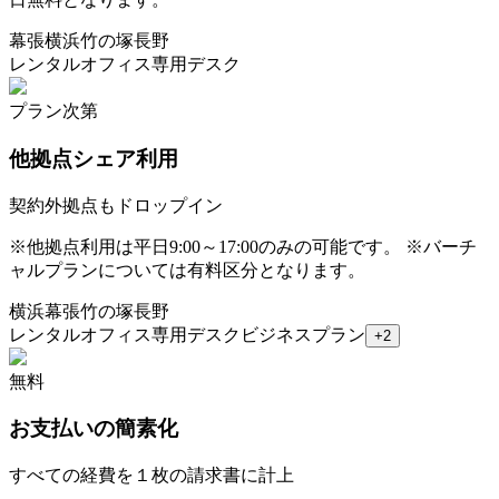
幕張
横浜
竹の塚
長野
レンタルオフィス
専用デスク
プラン次第
他拠点シェア利用
契約外拠点もドロップイン
※
他拠点利用は平日9:00～17:00のみの可能です。 ※バーチ
ャルプランについては有料区分となります。
横浜
幕張
竹の塚
長野
レンタルオフィス
専用デスク
ビジネスプラン
+
2
無料
お支払いの簡素化
すべての経費を１枚の請求書に計上