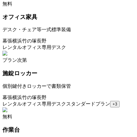
無料
オフィス家具
デスク・チェア等一式標準装備
幕張
横浜
竹の塚
長野
レンタルオフィス
専用デスク
プラン次第
施錠ロッカー
個別鍵付きロッカーで書類保管
幕張
横浜
竹の塚
長野
レンタルオフィス
専用デスク
スタンダードプラン
+
3
無料
作業台