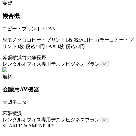
実費
複合機
コピー・プリント・FAX
※
モノクロコピー・プリント1枚 税込11円 カラーコピー・プ
リント1枚 税込44円 FAX 1枚 税込22円
幕張
横浜
竹の塚
長野
レンタルオフィス
専用デスク
ビジネスプラン
+
4
無料
会議用AV機器
大型モニター
幕張
横浜
レンタルオフィス
専用デスク
ビジネスプラン
+
4
SHARED & AMENITIES