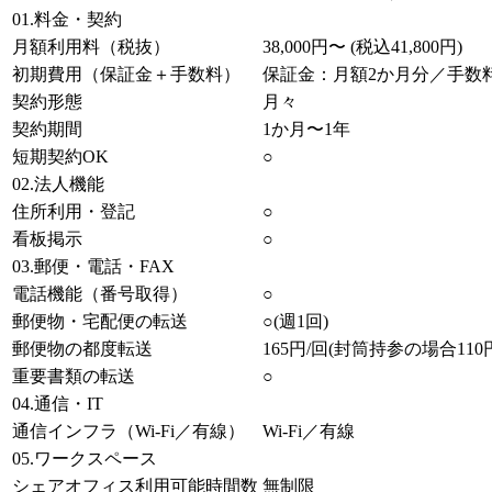
01.料金・契約
月額利用料（税抜）
38,000円〜 (税込41,800円)
初期費用（保証金＋手数料）
保証金：月額2か月分／手数料：
契約形態
月々
契約期間
1か月〜1年
短期契約OK
○
02.法人機能
住所利用・登記
○
看板掲示
○
03.郵便・電話・FAX
電話機能（番号取得）
○
郵便物・宅配便の転送
○(週1回)
郵便物の都度転送
165円/回(封筒持参の場合110円
重要書類の転送
○
04.通信・IT
通信インフラ（Wi-Fi／有線）
Wi-Fi／有線
05.ワークスペース
シェアオフィス利用可能時間数
無制限