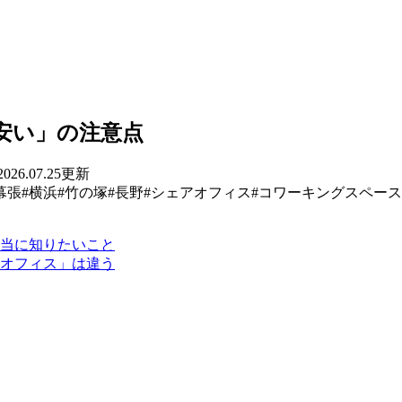
安い」の注意点
2026.07.25
更新
幕張
#
横浜
#
竹の塚
#
長野
#
シェアオフィス
#
コワーキングスペース
本当に知りたいこと
ルオフィス」は違う