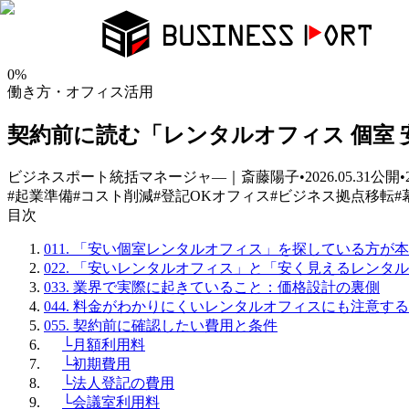
0
%
働き方・オフィス活用
契約前に読む「レンタルオフィス 個室 
ビジネスポート統括マネージャ―｜斎藤陽子
•
2026.05.31
公開
•
#
起業準備
#
コスト削減
#
登記OKオフィス
#
ビジネス拠点移転
#
目次
01
1. 「安い個室レンタルオフィス」を探している方が
02
2. 「安いレンタルオフィス」と「安く見えるレンタ
03
3. 業界で実際に起きていること：価格設計の裏側
04
4. 料金がわかりにくいレンタルオフィスにも注意する
05
5. 契約前に確認したい費用と条件
└
月額利用料
└
初期費用
└
法人登記の費用
└
会議室利用料