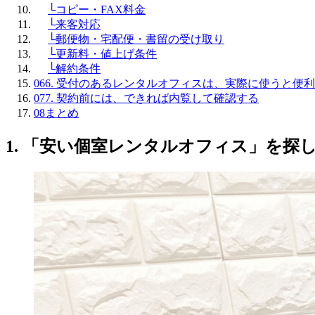
└
コピー・FAX料金
└
来客対応
└
郵便物・宅配便・書留の受け取り
└
更新料・値上げ条件
└
解約条件
06
6. 受付のあるレンタルオフィスは、実際に使うと便
07
7. 契約前には、できれば内覧して確認する
08
まとめ
1. 「安い個室レンタルオフィス」を