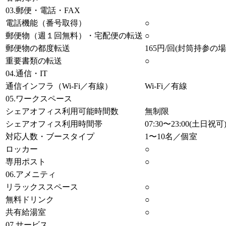
03.郵便・電話・FAX
電話機能（番号取得）
○
郵便物（週１回無料）・宅配便の転送
○
郵便物の都度転送
165円/回(封筒持参の場
重要書類の転送
○
04.通信・IT
通信インフラ（Wi-Fi／有線）
Wi-Fi／有線
05.ワークスペース
シェアオフィス利用可能時間数
無制限
シェアオフィス利用時間帯
07:30〜23:00(土日祝可
対応人数・ブースタイプ
1〜10名／個室
ロッカー
○
専用ポスト
○
06.アメニティ
リラックススペース
○
無料ドリンク
○
共有給湯室
○
07.サービス