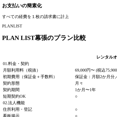
お支払いの簡素化
すべての経費を１枚の請求書に計上
PLANLIST
PLAN LIST
幕張
のプラン比較
レンタル
01.料金・契約
月額利用料（税抜）
69,000円〜 (税込75,90
初期費用（保証金＋手数料）
保証金：月額2か月分／手
契約形態
月々
契約期間
1か月〜1年
短期契約OK
○
02.法人機能
住所利用・登記
○
看板掲示
○